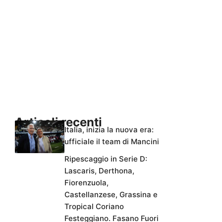
Articoli recenti
Italia, inizia la nuova era:
ufficiale il team di Mancini
Ripescaggio in Serie D:
Lascaris, Derthona,
Fiorenzuola,
Castellanzese, Grassina e
Tropical Coriano
Festeggiano. Fasano Fuori