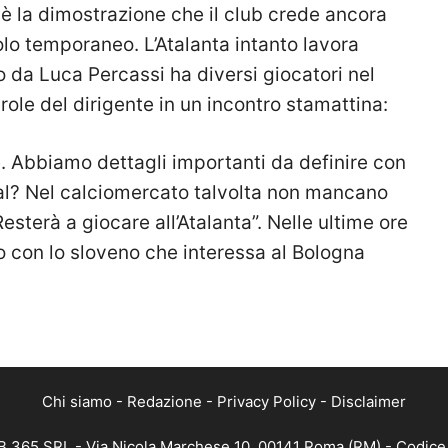
o è la dimostrazione che il club crede ancora
olo temporaneo. L’Atalanta intanto lavora
da Luca Percassi ha diversi giocatori nel
role del dirigente in un incontro stamattina:
. Abbiamo dettagli importanti da definire con
ral? Nel calciomercato talvolta non mancano
Resterà a giocare all’Atalanta”. Nelle ultime ore
lico con lo sloveno che interessa al Bologna
Chi siamo
-
Redazione
-
Privacy Policy
-
Disclaimer
 365 SRL - Via Nicola Marchese 10, 00141 Roma (RM) - Codice F