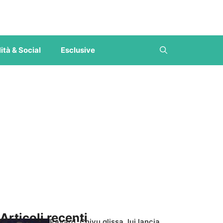
ità & Social
Esclusive
Articoli recenti
Pavard, Chivu glissa, lui lancia