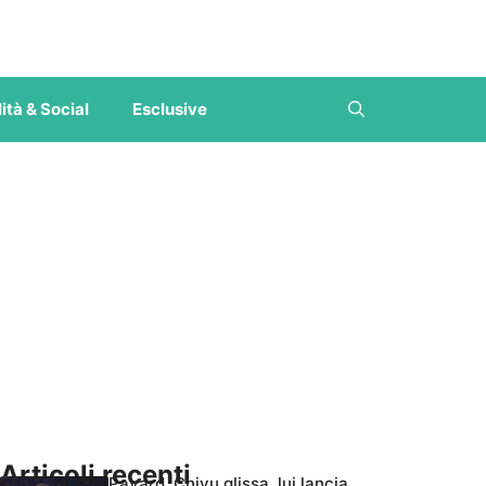
ità & Social
Esclusive
Articoli recenti
Pavard, Chivu glissa, lui lancia