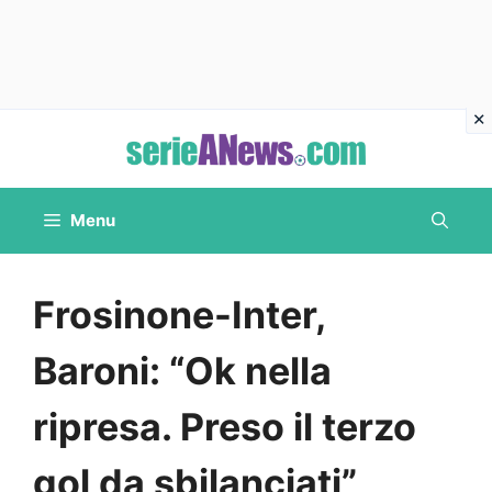
Vai
al
contenuto
Menu
Frosinone-Inter,
Baroni: “Ok nella
ripresa. Preso il terzo
gol da sbilanciati”