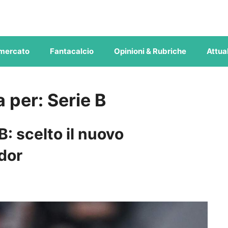
mercato
Fantacalcio
Opinioni & Rubriche
Attual
ca per:
Serie B
B: scelto il nuovo
dor