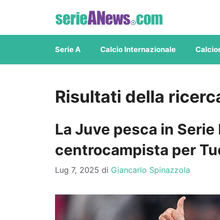
Vai
al
contenuto
Serie A
Calcio Internazionale
Calcio
Risultati della ricer
La Juve pesca in Serie 
centrocampista per Tu
Lug 7, 2025
di
Giancarlo Spinazzola