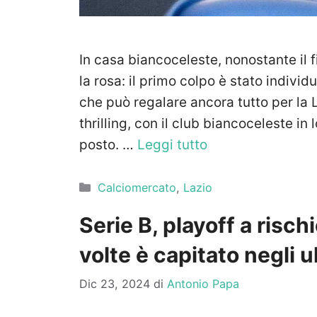
In casa biancoceleste, nonostante il f
la rosa: il primo colpo è stato individ
che può regalare ancora tutto per la 
thrilling, con il club biancoceleste in
posto. …
Leggi tutto
Categorie
Calciomercato
,
Lazio
Serie B, playoff a risc
volte è capitato negli u
Dic 23, 2024
di
Antonio Papa