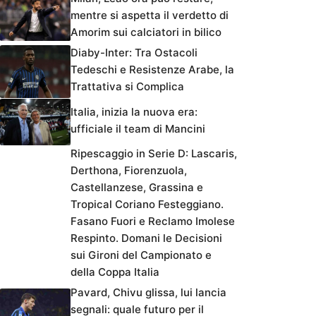
mentre si aspetta il verdetto di
Amorim sui calciatori in bilico
Diaby-Inter: Tra Ostacoli
Tedeschi e Resistenze Arabe, la
Trattativa si Complica
Italia, inizia la nuova era:
ufficiale il team di Mancini
Ripescaggio in Serie D: Lascaris,
Derthona, Fiorenzuola,
Castellanzese, Grassina e
Tropical Coriano Festeggiano.
Fasano Fuori e Reclamo Imolese
Respinto. Domani le Decisioni
sui Gironi del Campionato e
della Coppa Italia
Pavard, Chivu glissa, lui lancia
segnali: quale futuro per il