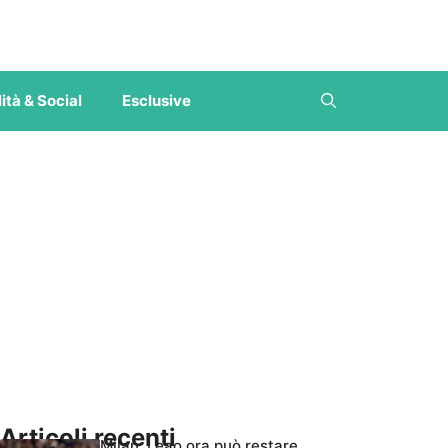
ità & Social
Esclusive
Articoli recenti
Milan, Leao ora può restare,